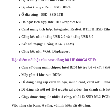
Bộ nhớ trong - Ram:
8GB DDR4
Ổ đĩa cứng - SSD:
SSD 1TB
Đồ họa: tích hợp Intel HD Graphics 630
Card mạng tích hợp: Integrated Realtek RTL811 HSD Eth
Cổng kết nối: 4 cổng USB 2.0 và 4 cổng USB 3.0
Kết nối mạng: 1 cổng RJ-45 (LoM)
Cổng kết nối: VGA, Displayport
Đặc điểm nổi bật của case đồng bộ HP 600G4 SFF:
Case sử dụng main chipset Intel B250 hỗ trợ bộ vi xử lý th
Máy gồm 4 khe ram DDR4
Dễ dàng nâng cấp card đồ họa, sound card, card wifi... nhờ
Dễ dàng kết nối tới Tivi truyền tải video, âm thanh chấ
, nhất là SSD M.2 PCIe
Chạy dược cùng lúc nhiều ổ cứng
Việc nâng cấp Ram, ổ cứng, và linh kiện rất dễ dàng.