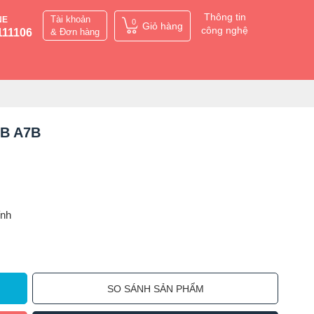
Thông tin
Tài khoản
NE
0
Giỏ hàng
công nghệ
111106
& Đơn hàng
TB A7B
ỉnh
SO SÁNH SẢN PHẨM