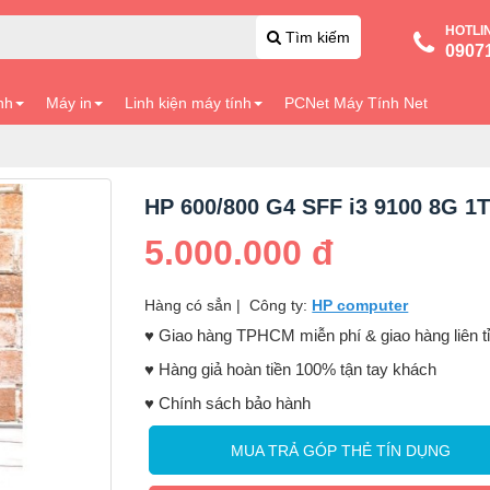
HOTLI
Tìm kiếm
0907
nh
Máy in
Linh kiện máy tính
PCNet Máy Tính Net
HP 600/800 G4 SFF i3 9100 8G 1
5.000.000 đ
Hàng có sẳn
|
Công ty:
HP computer
♥️ Giao hàng TPHCM miễn phí & giao hàng liên t
♥️ Hàng giả hoàn tiền 100% tận tay khách
♥️ Chính sách bảo hành
MUA TRẢ GÓP THẺ TÍN DỤNG