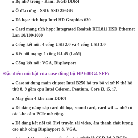
Bộ nhớ trong - Ram:
16GB DDR4
Ổ đĩa cứng - SSD:
SSD 256GB
Đồ họa: tích hợp Intel HD Graphics 630
Card mạng tích hợp: Integrated Realtek RTL811 HSD Ethernet
Lan 10/100/1000
Cổng kết nối: 4 cổng USB 2.0 và 4 cổng USB 3.0
Kết nối mạng: 1 cổng RJ-45 (LoM)
Cổng kết nối: VGA, Displayport
Đặc điểm nổi bật của case đồng bộ HP 600G4 SFF:
Case sử dụng main chipset Intel B250 hỗ trợ bộ vi xử lý thế hệ
thứ 8, 9 gồm cpu Intel Celeron, Pentium, Core i3, i5, i7.
Máy gồm 4 khe ram DDR4
Dễ dàng nâng cấp card đồ họa, sound card, card wifi... nhờ có
các khe cắm PCIe mở rộng.
Dễ dàng kết nối tới Tivi truyền tải video, âm thanh chất lượng
cao nhờ cổng Displayport & VGA.