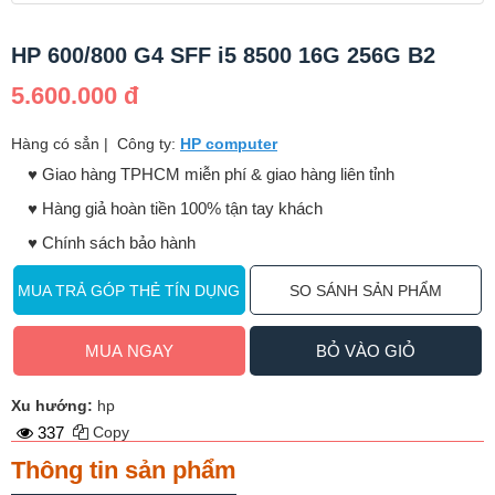
HP 600/800 G4 SFF i5 8500 16G 256G B2
5.600.000 đ
Hàng có sẳn
|
Công ty:
HP computer
♥️ Giao hàng TPHCM miễn phí & giao hàng liên tỉnh
♥️ Hàng giả hoàn tiền 100% tận tay khách
♥️ Chính sách bảo hành
MUA TRẢ GÓP THẺ TÍN DỤNG
SO SÁNH SẢN PHẨM
MUA NGAY
BỎ VÀO GIỎ
Xu hướng:
hp
337
Copy
Thông tin sản phẩm