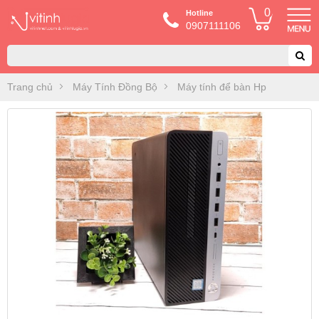
0
Hotline
0907111106
Trang chủ
Máy Tính Đồng Bộ
Máy tính để bàn Hp