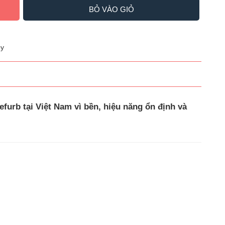
BỎ VÀO GIỎ
y
efurb tại Việt Nam vì
bền, hiệu năng ổn định và