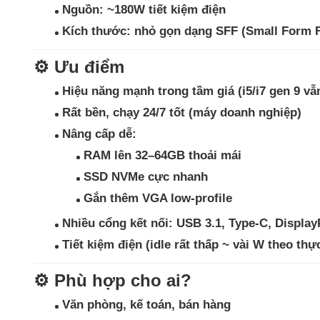
Nguồn:
~180W tiết kiệm điện
Kích thước:
nhỏ gọn dạng SFF (Small Form F
⚙️
Ưu điểm
Hiệu năng mạnh trong tầm giá
(i5/i7 gen 9 vẫ
Rất bền, chạy 24/7 tốt
(máy doanh nghiệp)
Nâng cấp dễ
:
RAM lên 32–64GB thoải mái
SSD NVMe cực nhanh
Gắn thêm VGA low-profile
Nhiều cổng kết nối
: USB 3.1, Type-C, Displa
Tiết kiệm điện
(idle rất thấp ~ vài W theo th
⚙️
Phù hợp cho ai?
Văn phòng, kế toán, bán hàng