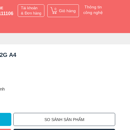
Thông tin
Tài khoản
NE
0
Giỏ hàng
công nghệ
111106
& Đơn hàng
12G A4
ỉnh
SO SÁNH SẢN PHẨM