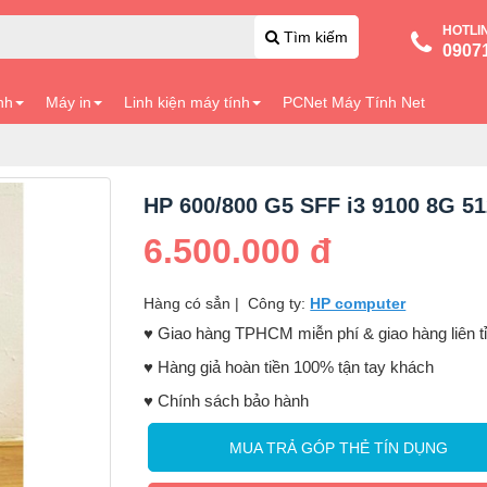
HOTLI
Tìm kiếm
0907
nh
Máy in
Linh kiện máy tính
PCNet Máy Tính Net
HP 600/800 G5 SFF i3 9100 8G 5
6.500.000 đ
Hàng có sẳn
|
Công ty:
HP computer
♥️ Giao hàng TPHCM miễn phí & giao hàng liên t
♥️ Hàng giả hoàn tiền 100% tận tay khách
♥️ Chính sách bảo hành
MUA TRẢ GÓP THẺ TÍN DỤNG