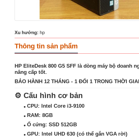
Xu hướng:
hp
Thông tin sản phẩm
HP EliteDesk 800 G5 SFF
là dòng máy bộ doanh ngh
nâng cấp tốt
.
BẢO HÀNH 12 THÁNG - 1 ĐỔI 1 TRONG THỜI GIA
⚙️
Cấu hình cơ bản
CPU:
Intel Core i3-9100
RAM:
8GB
Ổ cứng:
SSD 512GB
GPU:
Intel UHD 630 (có thể gắn VGA rời)