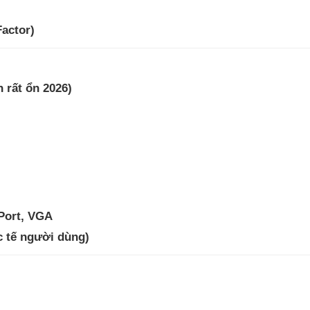
actor)
n rất ổn 2026)
yPort, VGA
ực tế người dùng)