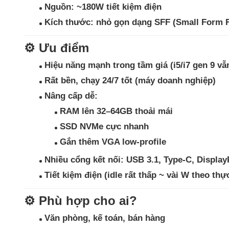
Nguồn:
~180W tiết kiệm điện
Kích thước:
nhỏ gọn dạng SFF (Small Form F
⚙️
Ưu điểm
Hiệu năng mạnh trong tầm giá
(i5/i7 gen 9 vẫ
Rất bền, chạy 24/7 tốt
(máy doanh nghiệp)
Nâng cấp dễ
:
RAM lên 32–64GB thoải mái
SSD NVMe cực nhanh
Gắn thêm VGA low-profile
Nhiều cổng kết nối
: USB 3.1, Type-C, Displa
Tiết kiệm điện
(idle rất thấp ~ vài W theo th
⚙️
Phù hợp cho ai?
Văn phòng, kế toán, bán hàng