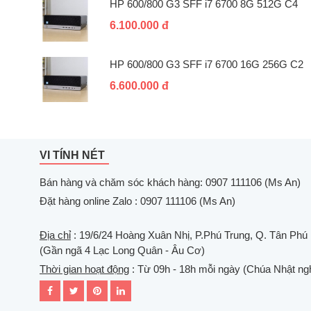
HP 600/800 G3 SFF i7 6700 8G 512G C4
6.100.000 đ
HP 600/800 G3 SFF i7 6700 16G 256G C2
6.600.000 đ
VI TÍNH NÉT
Bán hàng và chăm sóc khách hàng: 0907 111106 (Ms An)
Đặt hàng online Zalo : 0907 111106 (Ms An)
Địa chỉ
: 19/6/24 Hoàng Xuân Nhị, P.Phú Trung, Q. Tân Phú
(Gần ngã 4 Lạc Long Quân - Âu Cơ)
Thời gian hoạt động
: Từ 09h - 18h mỗi ngày (Chúa Nhật ngh