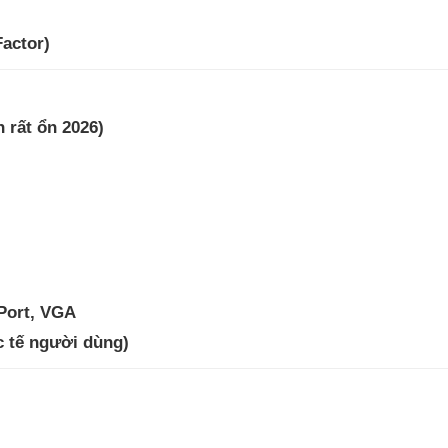
actor)
n rất ổn 2026)
yPort, VGA
ực tế người dùng)