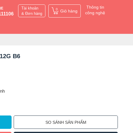
Thông tin
Tài khoản
NE
0
Giỏ hàng
công nghệ
111106
& Đơn hàng
512G B6
ỉnh
SO SÁNH SẢN PHẨM