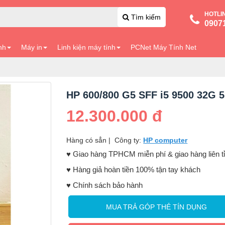
HOTLI
Tìm kiếm
0907
nh
Máy in
Linh kiện máy tính
PCNet Máy Tính Net
HP 600/800 G5 SFF i5 9500 32G 
12.300.000 đ
Hàng có sẳn
|
Công ty:
HP computer
♥️ Giao hàng TPHCM miễn phí & giao hàng liên t
♥️ Hàng giả hoàn tiền 100% tận tay khách
♥️ Chính sách bảo hành
MUA TRẢ GÓP THẺ TÍN DỤNG