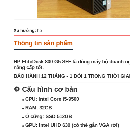
Xu hướng:
hp
Thông tin sản phẩm
HP EliteDesk 800 G5 SFF
là dòng máy bộ doanh ngh
nâng cấp tốt
.
BẢO HÀNH 12 THÁNG - 1 ĐỔI 1 TRONG THỜI GIA
⚙️
Cấu hình cơ bản
CPU:
Intel Core i5-9500
RAM:
32GB
Ổ cứng:
SSD 512GB
GPU:
Intel UHD 630 (có thể gắn VGA rời)