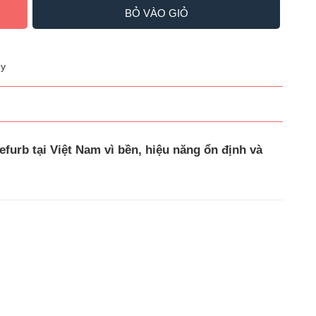
BỎ VÀO GIỎ
y
efurb tại Việt Nam vì
bền, hiệu năng ổn định và