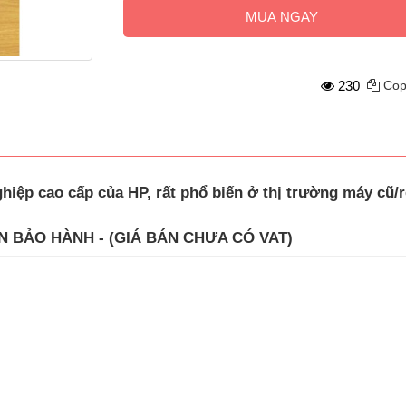
MUA NGAY
230
Cop
iệp cao cấp của HP, rất phổ biến ở thị trường máy cũ/r
N BẢO HÀNH - (GIÁ BÁN CHƯA CÓ VAT)