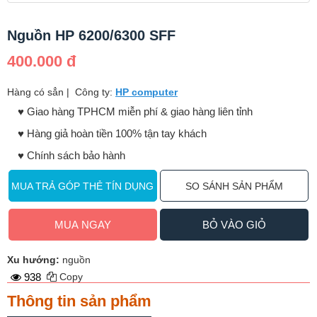
Nguồn HP 6200/6300 SFF
400.000 đ
Hàng có sẳn
|
Công ty:
HP computer
♥️ Giao hàng TPHCM miễn phí & giao hàng liên tỉnh
♥️ Hàng giả hoàn tiền 100% tận tay khách
♥️ Chính sách bảo hành
MUA TRẢ GÓP THẺ TÍN DỤNG
SO SÁNH SẢN PHẨM
MUA NGAY
BỎ VÀO GIỎ
Xu hướng:
nguồn
938
Copy
Thông tin sản phẩm