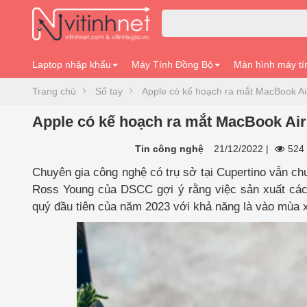
Laptop nhập khẩu
Máy Tính Đồng Bộ
Màn hình máy tí
Trang chủ
Sổ tay
Apple có kế hoạch ra mắt MacBook A
Apple có kế hoạch ra mắt MacBook Air
Tin công nghệ
21/12/2022
|
524 
Chuyên gia công nghệ có trụ sở tại Cupertino vẫn ch
Ross Young của DSCC gợi ý rằng việc sản xuất các
quý đầu tiên của năm 2023 với khả năng là vào mùa 