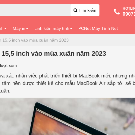
HOTLI
Tìm kiếm
0907
nh
Máy in
Linh kiện máy tính
PCNet Máy Tính Net
ir 15,5 inch vào mùa xuân năm 2023
 15,5 inch vào mùa xuân năm 2023
lượt xem
ưa xác nhận việc phát triển thiết bị MacBook mới, nhưng nh
 tấm nền được thiết kế cho mẫu MacBook Air sắp tới sẽ b
xuân.