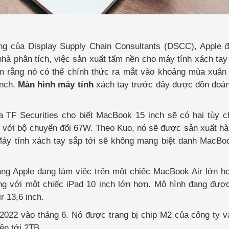
ng của Display Supply Chain Consultants (DSCC), Apple đ
à phân tích, việc sản xuất tấm nền cho máy tính xách tay
êm rằng nó có thể chính thức ra mắt vào khoảng mùa xuân
inch.
Màn hình máy tính
xách tay trước đây được đồn đoán
ủa TF Securities cho biết MacBook 15 inch sẽ có hai tùy
 với bộ chuyển đổi 67W. Theo Kuo, nó sẽ được sản xuất hà
y tính xách tay sắp tới sẽ không mang biệt danh MacBook
ng Apple đang làm việc trên một chiếc MacBook Air lớn h
g với một chiếc iPad 10 inch lớn hơn. Mô hình đang được
 13,6 inch.
022 vào tháng 6. Nó được trang bị chip M2 của công ty v
ên tới 2TB.