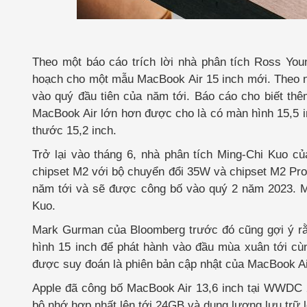
Theo một báo cáo trích lời nhà phân tích Ross You
hoạch cho một mẫu MacBook Air 15 inch mới. Theo nh
vào quý đầu tiên của năm tới. Báo cáo cho biết th
MacBook Air lớn hơn được cho là có màn hình 15,5 
thước 15,2 inch.
Trở lại vào tháng 6, nhà phân tích Ming-Chi Kuo c
chipset M2 với bộ chuyển đổi 35W và chipset M2 Pro
năm tới và sẽ được công bố vào quý 2 năm 2023. Má
Kuo.
Mark Gurman của Bloomberg trước đó cũng gợi ý rằ
hình 15 inch để phát hành vào đầu mùa xuân tới cùn
được suy đoán là phiên bản cập nhật của MacBook Air
Apple đã công bố MacBook Air 13,6 inch tại WWDC 2
bộ nhớ hợp nhất lên tới 24GB và dung lượng lưu trữ l