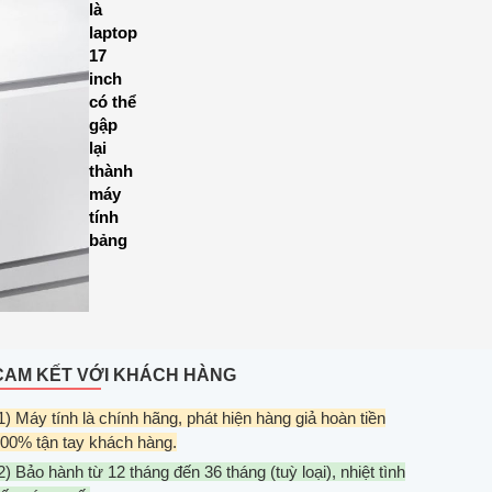
là
laptop
17
inch
có thể
gập
lại
thành
máy
tính
bảng
CAM KẾT VỚI KHÁCH HÀNG
1) Máy tính là chính hãng, phát hiện hàng giả hoàn tiền
00% tận tay khách hàng.
2) Bảo hành từ 12 tháng đến 36 tháng (tuỳ loại), nhiệt tình