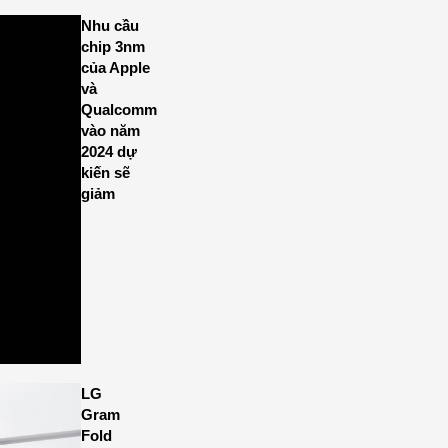
Nhu cầu
chip 3nm
của Apple
và
Qualcomm
vào năm
2024 dự
kiến sẽ
giảm
LG
Gram
Fold