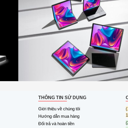
hiệu
năng đồ
họa cho
máy tính
xách tay
chơi
game
CASO
THÔNG TIN SỬ DỤNG
Giới thiệu về chúng tôi
(
1
Hướng dẫn mua hàng
(
Đổi trả và hoàn tiền