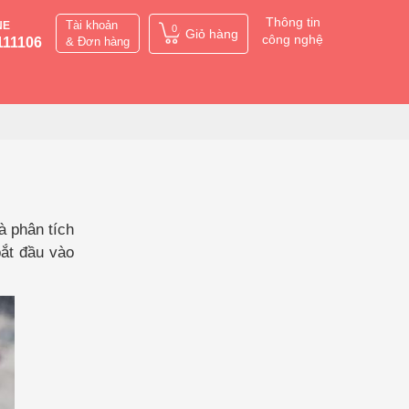
Thông tin
Tài khoản
NE
0
Giỏ hàng
công nghệ
111106
& Đơn hàng
à phân tích
ắt đầu vào