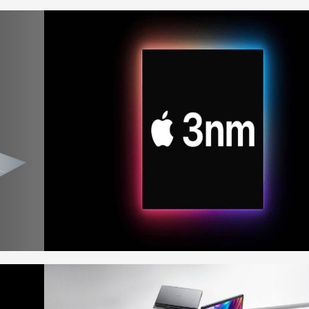
HP
Dragonfly
G4 là sự
mảnh mai
kết hợp
với sức
mạnh
Microsoft
tăng
cường