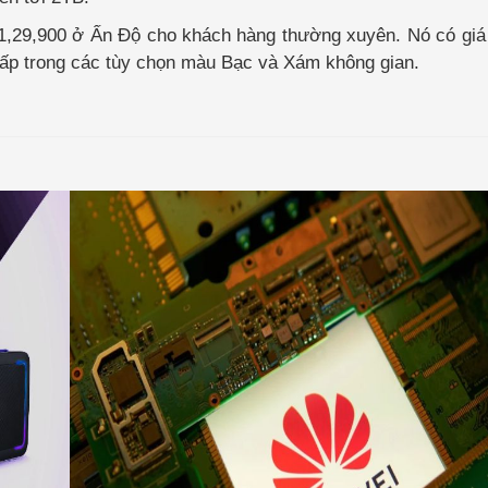
1,29,900 ở Ấn Độ cho khách hàng thường xuyên. Nó có giá
cấp trong các tùy chọn màu Bạc và Xám không gian.
Intel
Arc
A580
GPU
ra
mắt
với
tính
năng
dò
tia và
hỗ
trợ