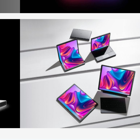
Microsoft
tăng
cường
hiệu
năng đồ
họa cho
máy tính
xách tay
chơi
game
CASO