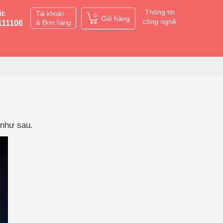
Thông tin
Tài khoản
NE
0
Giỏ hàng
công nghệ
111106
& Đơn hàng
 như sau.