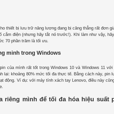
ho thiết bị lưu trữ năng lượng đang bị căng thẳng rất đơn gi
i ổ cắm điện (nhưng hãy tắt nó trước!). Khi làm như vậy, hã
c 70 phần trăm là tối ưu.
ng minh trong Windows
 pin của mình rất tốt trong Windows 10 và Windows 11 vớ
h lại: khoảng 80% mức tối đa thực tế. Bằng cách này, pin l
oạt động. Ví dụ: với máy tính xách tay Lenovo, điều này cũn
e.
 riêng mình để tối đa hóa hiệu suất p