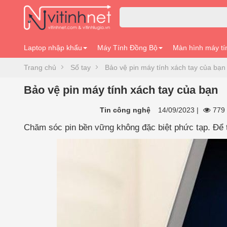
Laptop nhập khẩu
Máy Tính Đồng Bộ
Màn hình máy tí
Trang chủ
Sổ tay
Bảo vệ pin máy tính xách tay của bạn
Bảo vệ pin máy tính xách tay của bạn
Tin công nghệ
14/09/2023
|
779 
Chăm sóc pin bền vững không đặc biệt phức tạp. Để tă