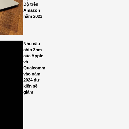
Độ trên
Amazon
năm 2023
Nhu cầu
chip 3nm
của Apple
và
Qualcomm
vào năm
2024 dự
kiến sẽ
giảm