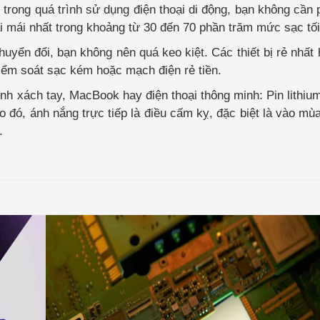
 trong quá trình sử dụng điện thoại di động, bạn không cần p
i mái nhất trong khoảng từ 30 đến 70 phần trăm mức sạc tối
uyển đổi, bạn không nên quá keo kiệt. Các thiết bị rẻ nhất
kiểm soát sạc kém hoặc mạch điện rẻ tiền.
ính xách tay, MacBook hay điện thoại thông minh: Pin lithiu
o đó, ánh nắng trực tiếp là điều cấm kỵ, đặc biệt là vào mù
.
Intel
Arc
A580
GPU
ra
mắt
với