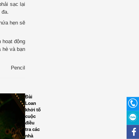
hải sạc lại
 đa.
 hứa hẹn sẽ
m hoạt động
a hè và bạn
Pencil
Đài
Loan
khởi tố
cuộc
điều
tra các
nhà