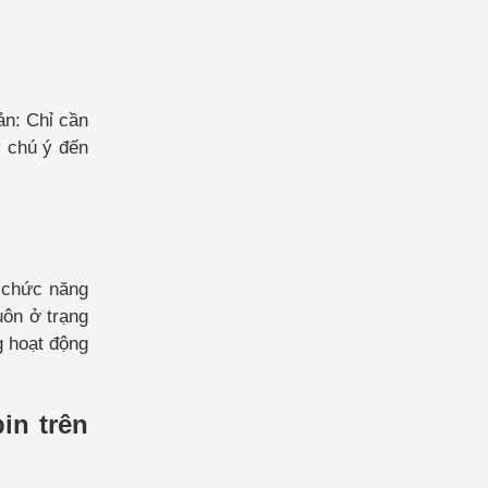
ản: Chỉ cần
y chú ý đến
i chức năng
uôn ở trạng
g hoạt động
in trên