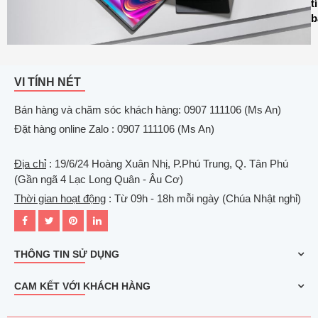
t
b
VI TÍNH NÉT
Bán hàng và chăm sóc khách hàng: 0907 111106 (Ms An)
Đặt hàng online Zalo : 0907 111106 (Ms An)
Địa chỉ
: 19/6/24 Hoàng Xuân Nhị, P.Phú Trung, Q. Tân Phú
(Gần ngã 4 Lạc Long Quân - Âu Cơ)
Thời gian hoạt động
: Từ 09h - 18h mỗi ngày (Chúa Nhật nghỉ)
THÔNG TIN SỬ DỤNG
CAM KẾT VỚI KHÁCH HÀNG