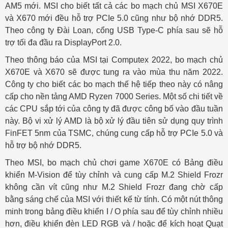
AM5 mới. MSI cho biết tất cả các bo mạch chủ MSI X670E
và X670 mới đều hỗ trợ PCIe 5.0 cũng như bộ nhớ DDR5.
Theo công ty Đài Loan, cổng USB Type-C phía sau sẽ hỗ
trợ tối đa đầu ra DisplayPort 2.0.
Theo thông báo của MSI tại Computex 2022, bo mạch chủ
X670E và X670 sẽ được tung ra vào mùa thu năm 2022.
Công ty cho biết các bo mạch thế hệ tiếp theo này có nâng
cấp cho nền tảng AMD Ryzen 7000 Series. Một số chi tiết về
các CPU sắp tới của công ty đã được công bố vào đầu tuần
này. Bộ vi xử lý AMD là bộ xử lý đầu tiên sử dụng quy trình
FinFET 5nm của TSMC, chúng cung cấp hỗ trợ PCIe 5.0 và
hỗ trợ bộ nhớ DDR5.
Theo MSI, bo mạch chủ chơi game X670E có Bảng điều
khiển M-Vision để tùy chỉnh và cung cấp M.2 Shield Frozr
không cần vít cũng như M.2 Shield Frozr đang chờ cấp
bằng sáng chế của MSI với thiết kế từ tính. Có một nút thông
minh trong bảng điều khiển I / O phía sau để tùy chỉnh nhiều
hơn, điều khiển đèn LED RGB và / hoặc để kích hoạt Quạt