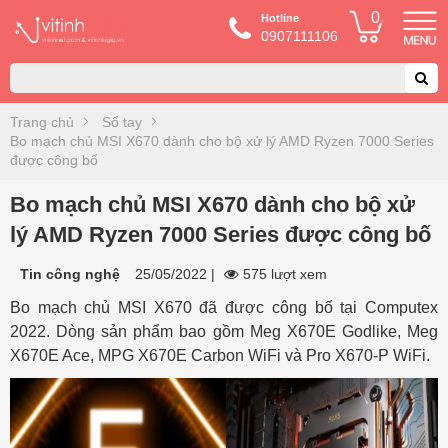
0
Hotline
0907111106
Trang chủ
Sổ tay
Bo mạch chủ MSI X670 dành cho bộ xử lý AMD Ryzen 7000 Series
được công bố
Bo mạch chủ MSI X670 dành cho bộ xử
lý AMD Ryzen 7000 Series được công bố
Tin công nghệ
25/05/2022
|
575 lượt xem
Bo mạch chủ MSI X670 đã được công bố tại Computex
2022. Dòng sản phẩm bao gồm Meg X670E Godlike, Meg
X670E Ace, MPG X670E Carbon WiFi và Pro X670-P WiFi.