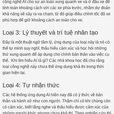
công nghệ AI cho sự an toàn xung quanh xe và ở đầu xe để
tính toán khoảng cách với các xe phía trước, nhằm dự đoán
khả năng sẽ xảy ra va chạm, từ đó giúp điều chỉnh tốc độ xe
phù hợp để giữ khoảng cách an toàn cho xe.
Loại 3: Lý thuyết và trí tuệ nhân tạo
Đây là một thuật ngữ tâm lý, ứng dụng của loại này là nó có
thể tự mình suy nghĩ, thấu hiểu cảm xúc và học hỏi những
thứ xung quanh để áp dụng cho chính bản thân vào việc cụ
thể. Khi tìm hiểu AI là gì? Các nhà khoa học đã cho rằng
loại công nghệ này chưa thể ứng dụng khả thi trong thời
gian hiện tại.
Loại 4: Tự nhận thức
Các hệ thống ứng dụng AI hiện nay đã có ý thức về bản
thân và hành xử như con người. Thậm chí có khi chúng còn
có cảm xúc, biết lắng nghe và thấu hiểu được cảm xúc của
những người khác nhưng chưa khả thi. Theo nghiên cứu thì