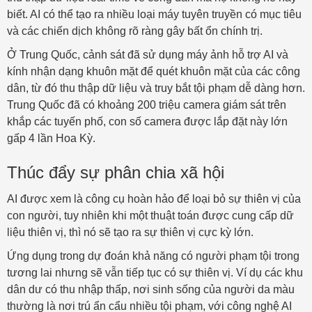
biết. AI có thể tạo ra nhiều loại máy tuyên truyền có mục tiêu
và các chiến dịch không rõ ràng gây bất ổn chính trị.
Ở Trung Quốc, cảnh sát đã sử dụng máy ảnh hỗ trợ AI và
kính nhận dạng khuôn mặt để quét khuôn mặt của các công
dân, từ đó thu thập dữ liệu và truy bắt tội phạm dễ dàng hơn.
Trung Quốc đã có khoảng 200 triệu camera giám sát trên
khắp các tuyến phố, con số camera được lắp đặt này lớn
gấp 4 lần Hoa Kỳ.
Thúc đẩy sự phân chia xã hội
AI được xem là công cụ hoàn hảo để loại bỏ sự thiên vị của
con người, tuy nhiên khi một thuật toán được cung cấp dữ
liệu thiên vị, thì nó sẽ tạo ra sự thiên vị cực kỳ lớn.
Ứng dụng trong dự đoán khả năng có người phạm tội trong
tương lai nhưng sẽ vẫn tiếp tục có sự thiên vị. Ví dụ các khu
dân dư có thu nhập thấp, nơi sinh sống của người da màu
thường là nơi trú ẩn cẩu nhiều tội phạm, với công nghệ AI