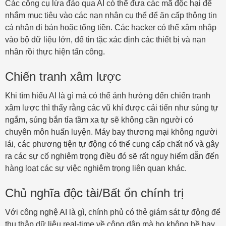
Các công cụ lừa đảo qua AI có thể đưa các mã độc hại để
nhắm mục tiêu vào các nạn nhân cụ thể để ăn cấp thông tin
cá nhân đi bán hoặc tống tiền. Các hacker có thể xâm nhập
vào bộ dữ liệu lớn, để tin tặc xác định các thiết bị và nạn
nhân rồi thực hiện tấn công.
Chiến tranh xâm lược
Khi tìm hiểu AI là gì mà có thể ảnh hưởng đến chiến tranh
xâm lược thì thấy rằng các vũ khí được cải tiến như súng tự
ngắm, súng bắn tỉa tầm xa tự sẽ không cần người có
chuyên môn huấn luyện. Máy bay thương mại không người
lái, các phương tiện tự động có thể cung cấp chất nổ và gây
ra các sự cố nghiêm trọng điều đó sẽ rất nguy hiểm dẫn đến
hàng loạt các sự việc nghiêm trọng liên quan khác.
Chủ nghĩa độc tài/Bất ổn chính trị
Với công nghệ AI là gì, chính phủ có thẻ giám sát tự động để
thu thập dữ liệu real-time về công dân mà họ không hề hay