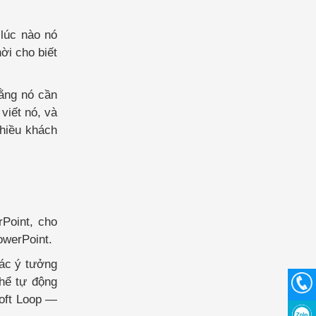
 lúc nào nó
ời cho biết
rằng nó cần
viết nó, và
nhiều khách
Point, cho
owerPoint.
các ý tưởng
thể tự động
soft Loop —