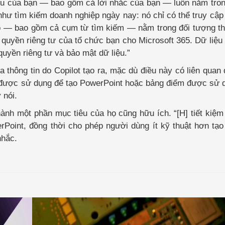
liệu của bạn — bao gồm cả lời nhắc của bạn — luôn nằm tron
như tìm kiếm doanh nghiệp ngày nay: nó chỉ có thể truy cập
đó — bao gồm cả cụm từ tìm kiếm — nằm trong đối tượng th
 quyền riêng tư của tổ chức bạn cho Microsoft 365. Dữ liệ
quyền riêng tư và bảo mật dữ liệu.”
thông tin do Copilot tạo ra, mặc dù điều này có liên quan 
 thị được sử dụng để tạo PowerPoint hoặc bảng điểm được sử 
 nói.
hành một phần mục tiêu của họ cũng hữu ích. “[H] tiết ki
Point, đồng thời cho phép người dùng ít kỹ thuật hơn tạo
nhắc.
Intel
Arc
A580