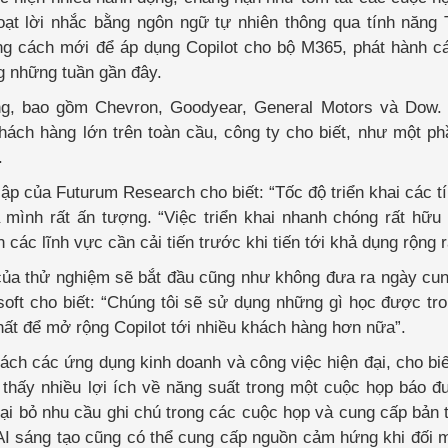
oạt lời nhắc bằng ngôn ngữ tự nhiên thông qua tính năng
hững cách mới để áp dụng Copilot cho bộ M365, phát hành c
g những tuần gần đây.
àng, bao gồm Chevron, Goodyear, General Motors và Dow.
ách hàng lớn trên toàn cầu, công ty cho biết, như một p
.
ập của Futurum Research cho biết: “Tốc độ triển khai các t
mình rất ấn tượng. “Việc triển khai nhanh chóng rất hữu
ác lĩnh vực cần cải tiến trước khi tiến tới khả dụng rộng r
o của thử nghiệm sẽ bắt đầu cũng như không đưa ra ngày cu
oft cho biết: “Chúng tôi sẽ sử dụng những gì học được t
hất để mở rộng Copilot tới nhiều khách hàng hơn nữa”.
rách các ứng dụng kinh doanh và công việc hiện đại, cho bi
n thấy nhiều lợi ích về năng suất trong một cuộc họp báo 
oại bỏ nhu cầu ghi chú trong các cuộc họp và cung cấp bản 
AI sáng tạo cũng có thể cung cấp nguồn cảm hứng khi đối 