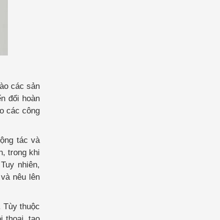
vào các sản
n đổi hoàn
ho các công
ộng tác và
, trong khi
Tuy nhiên,
 và nêu lên
. Tùy thuộc
 thoại, tạo