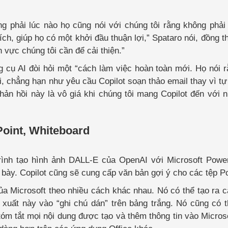
 phải lúc nào họ cũng nói với chúng tôi rằng không phải
ích, giúp họ có một khởi đầu thuận lợi,” Spataro nói, đồng th
vực chúng tôi cần để cải thiện.”
 cụ AI đòi hỏi một “cách làm việc hoàn toàn mới. Họ nói 
 chẳng hạn như yêu cầu Copilot soạn thảo email thay vì tự 
Phản hồi này là vô giá khi chúng tôi mang Copilot đến với 
Point, Whiteboard
rình tạo hình ảnh DALL-E của OpenAI với Microsoft Power
 bày. Copilot cũng sẽ cung cấp văn bản gợi ý cho các tệp P
ủa Microsoft theo nhiều cách khác nhau. Nó có thể tạo ra 
xuất này vào “ghi chú dán” trên bảng trắng. Nó cũng có 
, tóm tắt mọi nội dung được tạo và thêm thông tin vào Micro