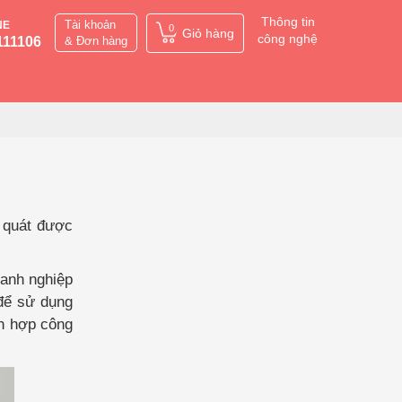
Thông tin
Tài khoản
NE
0
Giỏ hàng
công nghệ
111106
& Đơn hàng
g quát được
oanh nghiệp
 để sử dụng
ch hợp công