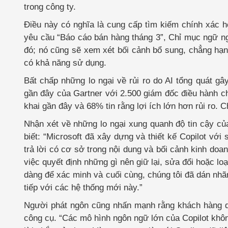
trong công ty.
Điều này có nghĩa là cung cấp tìm kiếm chính xác hơ
yêu cầu “Báo cáo bán hàng tháng 3”, Chỉ mục ngữ ng
đó; nó cũng sẽ xem xét bối cảnh bổ sung, chẳng hạ
có khả năng sử dụng.
Bất chấp những lo ngại về rủi ro do AI tổng quát g
gần đây của Gartner với 2.500 giám đốc điều hành c
khai gần đây và 68% tin rằng lợi ích lớn hơn rủi ro. C
Nhận xét về những lo ngại xung quanh độ tin cậy của
biết: “Microsoft đã xây dựng và thiết kế Copilot vớ
trả lời có cơ sở trong nội dung và bối cảnh kinh do
việc quyết định những gì nên giữ lại, sửa đổi hoặc lo
dàng để xác minh và cuối cùng, chúng tôi đã dán nhãn
tiếp với các hệ thống mới này.”
Người phát ngôn cũng nhấn mạnh rằng khách hàng do
công cụ. “Các mô hình ngôn ngữ lớn của Copilot khôn