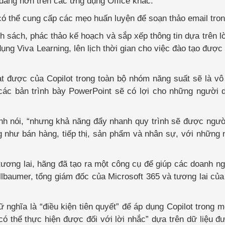
 dàng hơn trên các ứng dụng Office khác.
ó thể cung cấp các mẹo huấn luyện để soạn thảo email tron
h sách, phác thảo kế hoạch và sắp xếp thông tin dựa trên l
ng Viva Learning, lên lịch thời gian cho việc đào tạo được 
t được của Copilot trong toàn bộ nhóm năng suất sẽ là vô 
các bản trình bày PowerPoint sẽ có lợi cho những người 
 anh nói, “nhưng khả năng đẩy nhanh quy trình sẽ được ngư
 như bán hàng, tiếp thị, sản phẩm và nhân sự, với những
g tương lai, hãng đã tạo ra một công cụ để giúp các doanh n
Stallbaumer, tổng giám đốc của Microsoft 365 và tương lai của
nghĩa là “điều kiện tiên quyết” để áp dụng Copilot trong m
có thể thực hiện được đối với lời nhắc” dựa trên dữ liệu đ