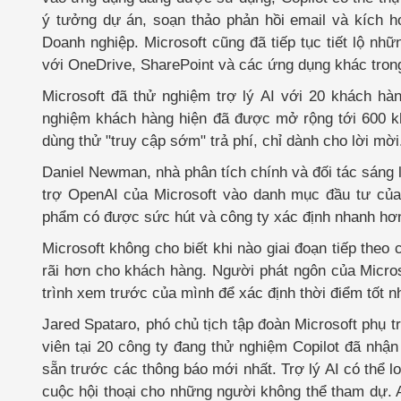
ý tưởng dự án, soạn thảo phản hồi email và kích h
Doanh nghiệp. Microsoft cũng đã tiếp tục tiết lộ n
với OneDrive, SharePoint và các ứng dụng khác tron
Microsoft đã thử nghiệm trợ lý AI với 20 khách h
nghiệm khách hàng hiện đã được mở rộng tới 600 kh
dùng thử "truy cập sớm" trả phí, chỉ dành cho lời mời
Daniel Newman, nhà phân tích chính và đối tác sáng l
trợ OpenAI của Microsoft vào danh mục đầu tư của 
phẩm có được sức hút và công ty xác định nhanh hơn c
Microsoft không cho biết khi nào giai đoạn tiếp the
rãi hơn cho khách hàng. Người phát ngôn của Micros
trình xem trước của mình để xác định thời điểm tốt n
Jared Spataro, phó chủ tịch tập đoàn Microsoft phụ t
viên tại 20 công ty đang thử nghiệm Copilot đã nhậ
sẵn trước các thông báo mới nhất. Trợ lý AI có thể l
cuộc hội thoại cho những người không thể tham dự. 