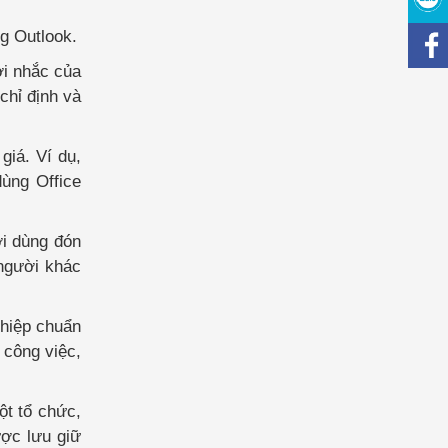
g Outlook.
ời nhắc của
chỉ định và
giá. Ví dụ,
dùng Office
ời dùng đón
 người khác
ghiệp chuẩn
 công việc,
ột tổ chức,
ược lưu giữ