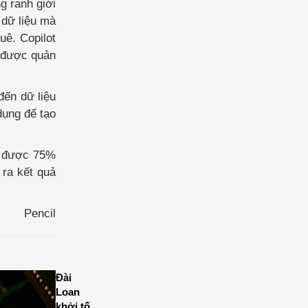
g ranh giới
 dữ liệu mà
uê. Copilot
u được quản
đến dữ liệu
dụng để tạo
ệm được 75%
 ra kết quả
Pencil
Đài
Loan
khởi tố