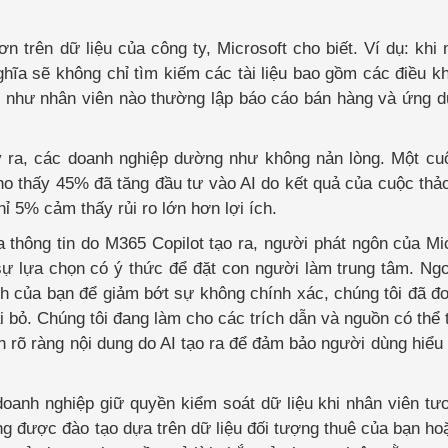
n trên dữ liệu của công ty, Microsoft cho biết. Ví dụ: khi
hĩa sẽ không chỉ tìm kiếm các tài liệu bao gồm các điều k
n như nhân viên nào thường lập báo cáo bán hàng và ứng 
ây ra, các doanh nghiệp dường như không nản lòng. Một c
ho thấy 45% đã tăng đầu tư vào AI do kết quả của cuộc thả
hỉ 5% cảm thấy rủi ro lớn hơn lợi ích.
 thông tin do M365 Copilot tạo ra, người phát ngôn của Mi
i sự lựa chọn có ý thức để đặt con người làm trung tâm. Ng
anh của bạn để giảm bớt sự không chính xác, chúng tôi đã đ
ại bỏ. Chúng tôi đang làm cho các trích dẫn và nguồn có thể 
 rõ ràng nội dung do AI tạo ra để đảm bảo người dùng hiểu 
anh nghiệp giữ quyền kiểm soát dữ liệu khi nhân viên tư
g được đào tạo dựa trên dữ liệu đối tượng thuê của bạn ho