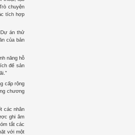
 Trò chuyện
ác tích hợp
 Dự án thử
hần của bản
ính năng hỗ
 ích để sản
ãi.”
ng cấp rộng
rong chương
ết các nhân
được ghi âm
tóm tắt các
mặt với một