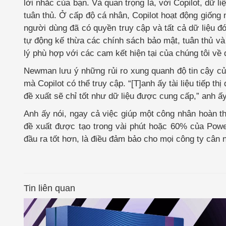
lời nhắc của bạn. Và quan trọng là, với Copilot, dữ 
tuân thủ. Ở cấp độ cá nhân, Copilot hoạt động giống 
người dùng đã có quyền truy cập và tất cả dữ liệu 
tự động kế thừa các chính sách bảo mật, tuân thủ và
lý phù hợp với các cam kết hiện tại của chúng tôi về 
Newman lưu ý những rủi ro xung quanh độ tin cậy của 
mà Copilot có thể truy cập. “[T]anh ấy tài liệu tiếp
đề xuất sẽ chỉ tốt như dữ liệu được cung cấp,” anh ấy
Anh ấy nói, ngay cả việc giúp một công nhân hoàn t
đề xuất được tạo trong vài phút hoặc 60% của Power
đầu ra tốt hơn, là điều đảm bảo cho mọi công ty cân 
Tin liên quan