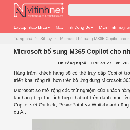
Laptop nhập khẩu
Máy Tính Đồng Bộ
Màn hình máy tí
Trang chủ
Sổ tay
Microsoft bổ sung M365 Copilot cho 
Microsoft bổ sung M365 Copilot cho n
Tin công nghệ
11/05/2023
|
646 
Hàng trăm khách hàng sẽ có thể truy cập Copilot tro
triển khai rộng rãi hơn trên bộ ứng dụng Microsoft 36
Microsoft sẽ mở rộng các thử nghiệm của khách hàng 
khi hãng tiếp tục tích hợp chatbot trên danh mục 
Copilot với Outlook, PowerPoint và Whiteboard cũng
cụ AI.