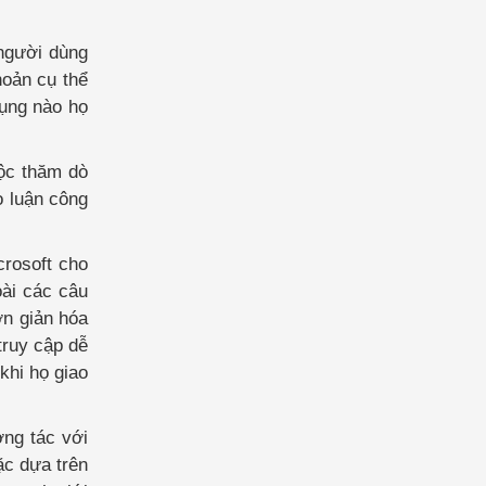
 người dùng
hoản cụ thể
dụng nào họ
uộc thăm dò
o luận công
crosoft cho
oài các câu
ơn giản hóa
truy cập dễ
khi họ giao
ơng tác với
ặc dựa trên