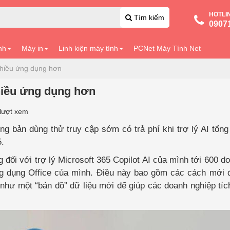
HOTLI
Tìm kiếm
0907
nh
Máy in
Linh kiện máy tính
PCNet Máy Tính Net
nhiều ứng dụng hơn
hiều ứng dụng hơn
lượt xem
ng bản dùng thử truy cập sớm có trả phí khi trợ lý AI tổn
5.
đối với trợ lý Microsoft 365 Copilot AI của mình tới 600 d
ứng dụng Office của mình. Điều này bao gồm các cách mới
 như một “bản đồ” dữ liệu mới để giúp các doanh nghiệp tí