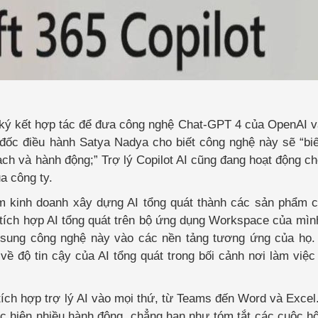
hi ký kết hợp tác để đưa công nghệ Chat-GPT 4 của OpenAI 
ốc điều hành Satya Nadya cho biết công nghệ này sẽ “biế
ạch và hành động;” Trợ lý Copilot AI cũng đang hoạt động c
a công ty.
m kinh doanh xây dựng AI tổng quát thành các sản phẩm c
 tích hợp AI tổng quát trên bộ ứng dụng Workspace của mình
sung công nghệ này vào các nền tảng tương ứng của họ. 
về độ tin cậy của AI tổng quát trong bối cảnh nơi làm việc
tích hợp trợ lý AI vào mọi thứ, từ Teams đến Word và Excel
 hiện nhiều hành động, chẳng hạn như tóm tắt các cuộc hội