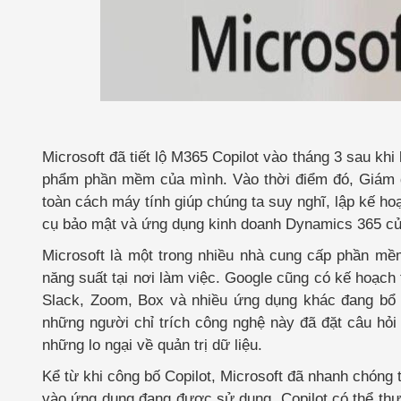
Microsoft đã tiết lộ M365 Copilot vào tháng 3 sau k
phẩm phần mềm của mình. Vào thời điểm đó, Giám đ
toàn cách máy tính giúp chúng ta suy nghĩ, lập kế ho
cụ bảo mật và ứng dụng kinh doanh Dynamics 365 củ
Microsoft là một trong nhiều nhà cung cấp phần mề
năng suất tại nơi làm việc. Google cũng có kế hoạch
Slack, Zoom, Box và nhiều ứng dụng khác đang bổ 
những người chỉ trích công nghệ này đã đặt câu hỏi 
những lo ngại về quản trị dữ liệu.
Kể từ khi công bố Copilot, Microsoft đã nhanh chóng 
vào ứng dụng đang được sử dụng, Copilot có thể thực