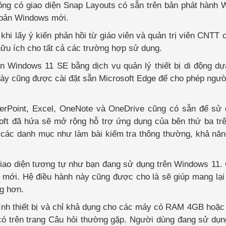
ông có giao diện Snap Layouts có sẵn trên bản phát hành
n bản Windows mới.
hi lấy ý kiến ​​phản hồi từ giáo viên và quản trị viên CNTT 
hữu ích cho tất cả các trường hợp sử dụng.
ên Windows 11 SE bằng dịch vụ quản lý thiết bị di động d
này cũng được cài đặt sẵn Microsoft Edge để cho phép ngườ
erPoint, Excel, OneNote và OneDrive cũng có sẵn để sử 
oft đã hứa sẽ mở rộng hỗ trợ ứng dụng của bên thứ ba tr
các danh mục như làm bài kiểm tra thông thường, khả năn
iao diện tương tự như bạn đang sử dụng trên Windows 11.
mới. Hệ điều hành này cũng được cho là sẽ giúp mang lại
ng hơn.
ình thiết bị và chỉ khả dụng cho các máy có RAM 4GB hoặ
 có trên trang Câu hỏi thường gặp. Người dùng đang sử d