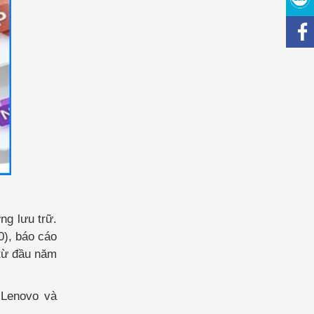
g lưu trữ.
0), báo cáo
 từ đầu năm
 Lenovo và