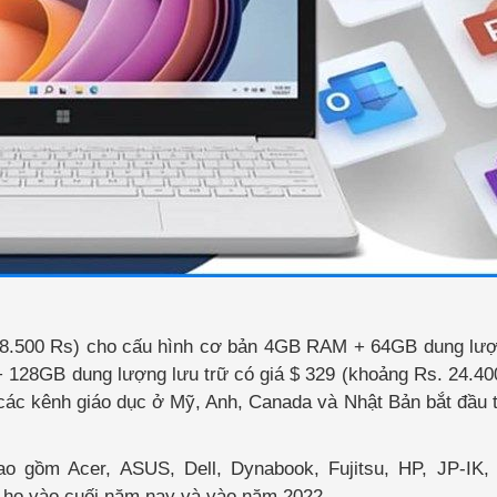
18.500 Rs) cho cấu hình cơ bản 4GB RAM + 64GB dung lượn
128GB dung lượng lưu trữ có giá $ 329 (khoảng Rs. 24.40
 các kênh giáo dục ở Mỹ, Anh, Canada và Nhật Bản bắt đầu
o gồm Acer, ASUS, Dell, Dynabook, Fujitsu, HP, JP-IK,
 họ vào cuối năm nay và vào năm 2022.