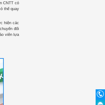
ên CNTT có
có thể quay
ực hiện các
chuyển đổi
áo viên lựa