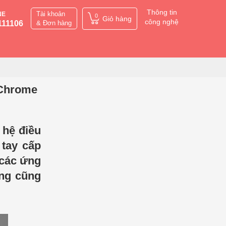
Thông tin
Tài khoản
NE
0
Giỏ hàng
công nghệ
111106
& Đơn hàng
 Chrome
 hệ điều
tay cấp
 các ứng
ùng cũng