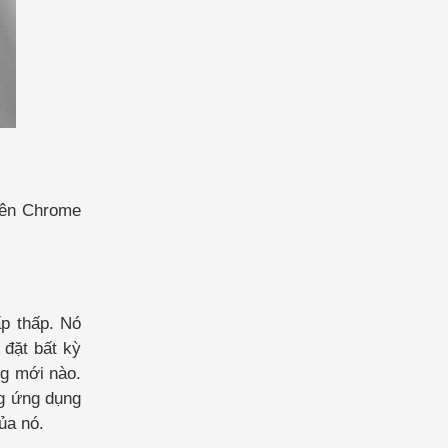
rên Chrome
ấp thấp. Nó
 đặt bất kỳ
ng mới nào.
ng ứng dụng
ủa nó.