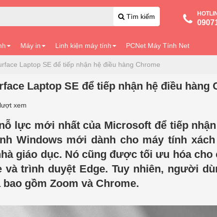
HOTLI
Tìm kiếm
0907
nh
Máy in
Linh kiện máy tính
PCNet Máy Tính Net
urface Laptop SE để tiếp nhận hệ điều hàng Chrome
rface Laptop SE để tiếp nhận hệ điều hàng
lượt xem
ỗ lực mới nhất của Microsoft để tiếp nhận
nh Windows mới dành cho máy tính xách 
nhà giáo dục. Nó cũng được tối ưu hóa cho
 và trình duyệt Edge. Tuy nhiên, người d
ba bao gồm Zoom và Chrome.