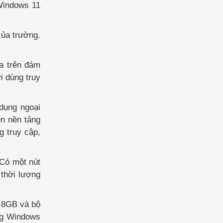
 Windows 11
của trường.
ựa trên đám
i dùng truy
dụng ngoại
ên nền tảng
g truy cập,
 Có một nút
 thời lượng
c 8GB và bộ
ụng Windows