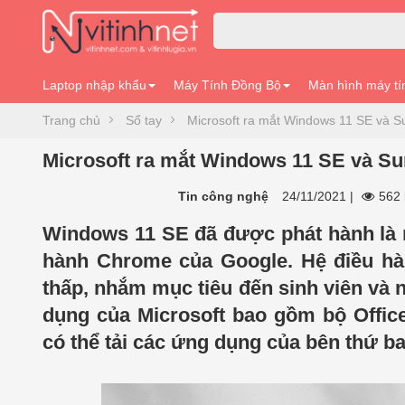
Laptop nhập khẩu
Máy Tính Đồng Bộ
Màn hình máy tí
Trang chủ
Sổ tay
Microsoft ra mắt Windows 11 SE và S
Microsoft ra mắt Windows 11 SE và Su
Tin công nghệ
24/11/2021
|
562 
Windows 11 SE đã được phát hành là n
hành Chrome của Google. Hệ điều hà
thấp, nhắm mục tiêu đến sinh viên và 
dụng của Microsoft bao gồm bộ Office
có thể tải các ứng dụng của bên thứ 