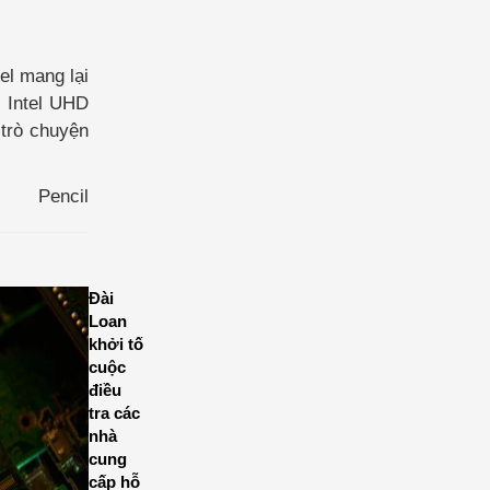
el mang lại
i Intel UHD
trò chuyện
Pencil
Đài
Loan
khởi tố
cuộc
điều
tra các
nhà
cung
cấp hỗ