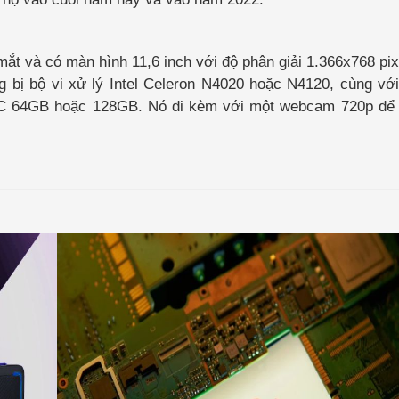
t và có màn hình 11,6 inch với độ phân giải 1.366x768 pix
ng bị bộ vi xử lý Intel Celeron N4020 hoặc N4120, cùng vớ
 64GB hoặc 128GB. Nó đi kèm với một webcam 720p để 
Intel
Arc
A580
GPU
ra
mắt
với
tính
năng