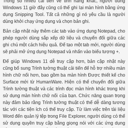
Trong số nhiều cải tiến về tính năng khác, người dùng
Windows 11 giờ đây cũng có thể ghi lại màn hình bằng ứng
dụng Snipping Tool. Tất cả những gì nó yêu cầu là người
dùng khởi chạy ứng dụng và chọn bản ghi.
Bản cập nhật này thêm các tab vào ứng dụng Notepad, cho
phép người dùng sắp xếp dữ liệu và chuyển đổi giữa các
ghi chú một cách hiệu quả. Để tạo một tab mới, người dùng
sẽ phải mở ứng dụng Notepad và nhấn vào biểu tượng +.
Để giúp Windows 11 dễ truy cập hơn, bản cập nhật này
cũng bổ sung Trình tường thuật cải tiến để hỗ trợ nhiều màn
hình chữ nổi hơn, bao gồm ba màn hình Được thiết kế cho
Surface mới từ HumanWare. Hiện có thể chuyển đổi giữa
Trình tường thuật và các trình đọc màn hình khác trong khi
sử dụng màn hình chữ nổi của bạn. Chức năng quan trọng
này đảm bảo rằng Trình tường thuật có thể dễ dàng tương
tác với các tiện ích có thể truy cập. Từ làm việc trên tài liệu
Word đến quản lý tệp trong File Explorer, người dùng có thể
sử dụng quyền truy cập bằng giọng nói với các ứng dụng