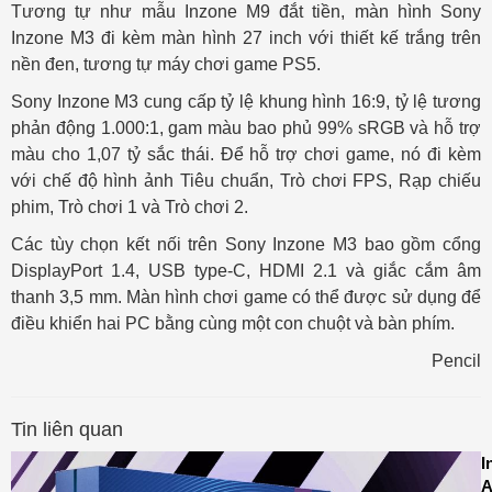
Tương tự như mẫu Inzone M9 đắt tiền, màn hình Sony
Inzone M3 đi kèm màn hình 27 inch với thiết kế trắng trên
nền đen, tương tự máy chơi game PS5.
Sony Inzone M3 cung cấp tỷ lệ khung hình 16:9, tỷ lệ tương
phản động 1.000:1, gam màu bao phủ 99% sRGB và hỗ trợ
màu cho 1,07 tỷ sắc thái. Để hỗ trợ chơi game, nó đi kèm
với chế độ hình ảnh Tiêu chuẩn, Trò chơi FPS, Rạp chiếu
phim, Trò chơi 1 và Trò chơi 2.
Các tùy chọn kết nối trên Sony Inzone M3 bao gồm cổng
DisplayPort 1.4, USB type-C, HDMI 2.1 và giắc cắm âm
thanh 3,5 mm. Màn hình chơi game có thể được sử dụng để
điều khiển hai PC bằng cùng một con chuột và bàn phím.
Pencil
Tin liên quan
I
A