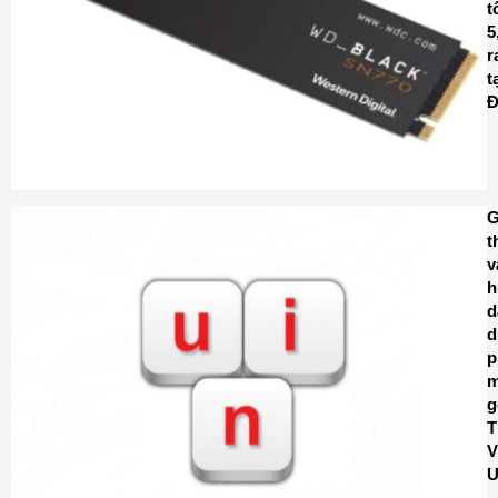
t
5
r
t
Đ
G
t
v
h
d
d
p
g
T
V
U