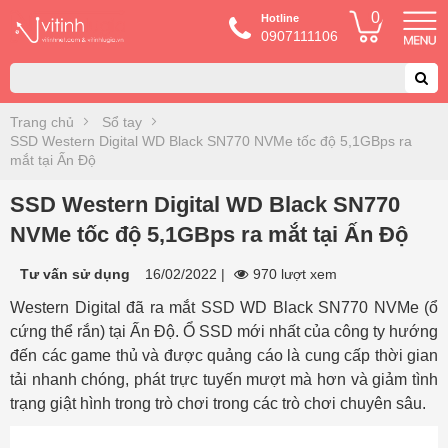
0
Hotline
0907111106
Trang chủ
Sổ tay
SSD Western Digital WD Black SN770 NVMe tốc độ 5,1GBps ra
mắt tại Ấn Độ
SSD Western Digital WD Black SN770
NVMe tốc độ 5,1GBps ra mắt tại Ấn Độ
Tư vấn sử dụng
16/02/2022
|
970 lượt xem
Western Digital đã ra mắt SSD WD Black SN770 NVMe (ổ
cứng thể rắn) tại Ấn Độ. Ổ SSD mới nhất của công ty hướng
đến các game thủ và được quảng cáo là cung cấp thời gian
tải nhanh chóng, phát trực tuyến mượt mà hơn và giảm tình
trạng giật hình trong trò chơi trong các trò chơi chuyên sâu.