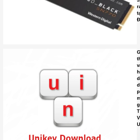
r
t
Đ
G
t
v
h
d
d
p
g
T
V
U