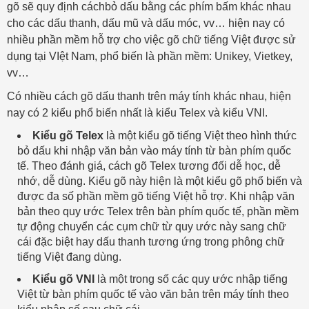
gõ sẽ quy định cáchbỏ dấu bằng các phím bấm khác nhau
cho các dấu thanh, dấu mũ và dấu móc, vv… hiện nay có
nhiều phần mềm hỗ trợ cho việc gõ chữ tiếng Việt được sử
dụng tại VIệt Nam, phổ biến là phần mềm: Unikey, Vietkey,
vv…
Có nhiều cách gõ dấu thanh trên máy tính khác nhau, hiện
nay có 2 kiểu phổ biến nhất là kiểu Telex và kiểu VNI.
Kiểu gõ Telex
là một kiểu gõ tiếng Việt theo hình thức
bỏ dấu khi nhập văn bản vào máy tính từ bàn phím quốc
tế. Theo đánh giá, cách gõ Telex tương đối dễ học, dễ
nhớ, dễ dùng. Kiểu gõ này hiện là một kiểu gõ phổ biến và
được đa số phần mềm gõ tiếng Việt hỗ trợ. Khi nhập văn
bản theo quy ước Telex trên bàn phím quốc tế, phần mềm
tự động chuyển các cụm chữ từ quy ước này sang chữ
cái đặc biệt hay dấu thanh tương ứng trong phông chữ
tiếng Việt đang dùng.
Kiểu gõ VNI
là một trong số các quy ước nhập tiếng
Việt từ bàn phím quốc tế vào văn bản trên máy tính theo