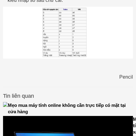
kiểu nhập số sau chữ cái.
Pencil
Tin liên quan
Mẹo mua máy tính online không cần trực tiếp có mặt tại
cửa hàng
M
t
x