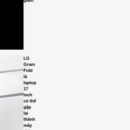
giảm
LG
Gram
Fold
là
laptop
17
inch
có thể
gập
lại
thành
máy