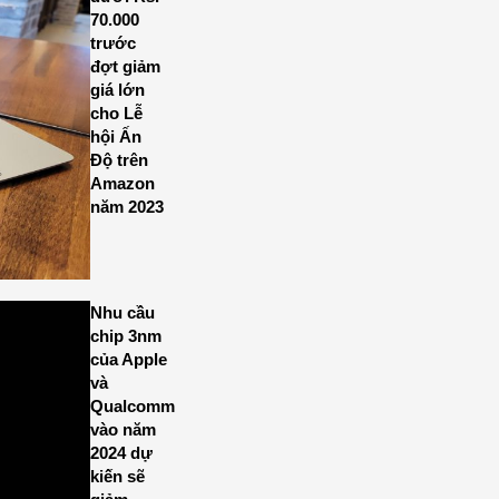
70.000
trước
đợt giảm
giá lớn
cho Lễ
hội Ấn
Độ trên
Amazon
năm 2023
Nhu cầu
chip 3nm
của Apple
và
Qualcomm
vào năm
2024 dự
kiến sẽ