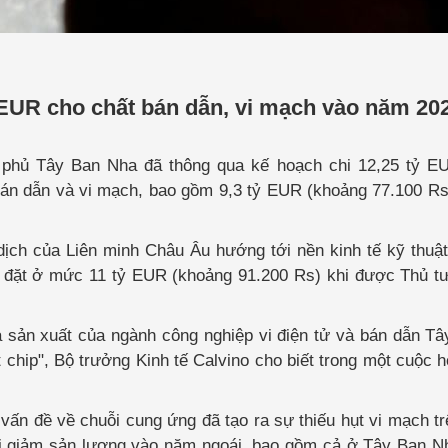
 EUR cho chất bán dẫn, vi mạch vào năm 20
h phủ Tây Ban Nha đã thông qua kế hoạch chi 12,25 tỷ E
n dẫn và vi mạch, bao gồm 9,3 tỷ EUR (khoảng 77.100 Rs)
ịch của Liên minh Châu Âu hướng tới nền kinh tế kỹ thuậ
ợc đặt ở mức 11 tỷ EUR (khoảng 91.200 Rs) khi được Thủ 
 và sản xuất của ngành công nghiệp vi điện tử và bán dẫn T
t chip", Bộ trưởng Kinh tế Calvino cho biết trong một cuộc 
 vấn đề về chuỗi cung ứng đã tạo ra sự thiếu hụt vi mạch tr
ải giảm sản lượng vào năm ngoái, bao gồm cả ở Tây Ban N