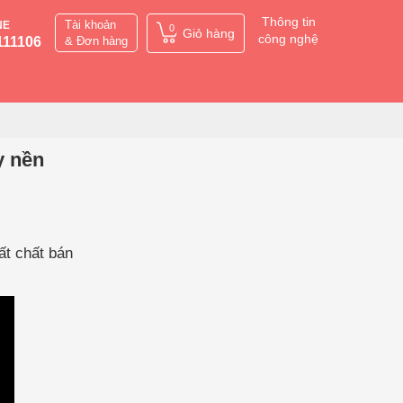
Thông tin
Tài khoản
NE
0
Giỏ hàng
công nghệ
111106
& Đơn hàng
y nền
ất chất bán