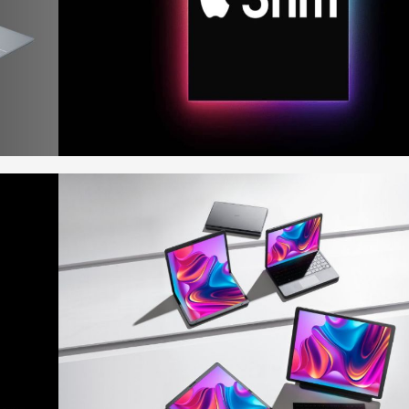
Microsoft
tăng
cường
hiệu
năng đồ
họa cho
máy tính
xách tay
chơi
game
CASO