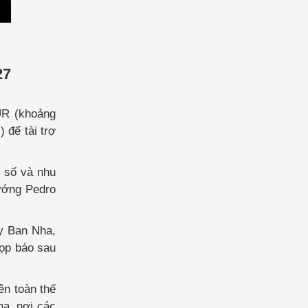
27
UR (khoảng
 để tài trợ
t số và nhu
tướng Pedro
ây Ban Nha,
họp báo sau
ên toàn thế
ha, nơi các