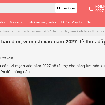
HOTLI
Tìm kiếm
0907
nh
Máy in
Linh kiện máy tính
PCNet Máy Tính Net
t bán dẫn, vi mạch vào năm 2027 để thúc đẩy nền kinh tế kỹ thuật số
 bán dẫn, vi mạch vào năm 2027 để thúc đẩ
lượt xem
 dẫn, vi mạch vào năm 2027 sẽ tài trợ cho năng lực sản xu
iên tiến hàng đầu.