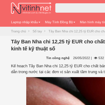
Laptop nhập khẩu
Máy Tính Đồng Bộ
Màn hình máy tí
Trang chủ
Sổ tay
Tây Ban Nha chi 12,25 tỷ EUR cho chấ
Tây Ban Nha chi 12,25 tỷ EUR cho chất
kinh tế kỹ thuật số
Tin công nghệ
26/05/2022
|
532 
Kế hoạch Tây Ban Nha chi 12,25 tỷ EUR cho chất bán
dẫn trong nước tại các đơn vị sản xuất tầm trung và t