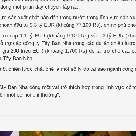
 động một phần dây chuyền lắp ráp.
lực sản xuất chất bán dẫn trong nước trong lĩnh vực sản xu
 khoản đầu tư 9,3 tỷ EUR (khoảng 77.100 Rs), chính phủ cho 
ản trợ cấp 1,1 tỷ EUR (khoảng 9.100 Rs) và 1,3 tỷ EUR (kh
hỗ trợ các công ty Tây Ban Nha trong các dự án chiến lượ
ị giá 200 triệu EUR (khoảng 1.700 Rs) để tài trợ cho các c
a Tây Ban Nha.
một chiến lược chặt chẽ là một số lý do tại sao ngành công 
Tây Ban Nha đóng một vai trò thích hợp trong lĩnh vực côn
ến một cơ hội phi thường".
Intel