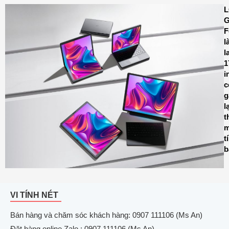
G
F
l
l
1
i
c
g
l
t
m
t
b
VI TÍNH NÉT
Bán hàng và chăm sóc khách hàng: 0907 111106 (Ms An)
Đặt hàng online Zalo : 0907 111106 (Ms An)