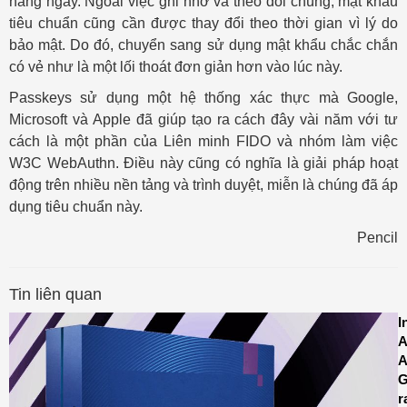
hàng ngày. Ngoài việc ghi nhớ và theo dõi chúng, mật khẩu
tiêu chuẩn cũng cần được thay đổi theo thời gian vì lý do
bảo mật. Do đó, chuyển sang sử dụng mật khẩu chắc chắn
có vẻ như là một lối thoát đơn giản hơn vào lúc này.
Passkeys sử dụng một hệ thống xác thực mà Google,
Microsoft và Apple đã giúp tạo ra cách đây vài năm với tư
cách là một phần của Liên minh FIDO và nhóm làm việc
W3C WebAuthn. Điều này cũng có nghĩa là giải pháp hoạt
động trên nhiều nền tảng và trình duyệt, miễn là chúng đã áp
dụng tiêu chuẩn này.
Pencil
Tin liên quan
I
A
A
r