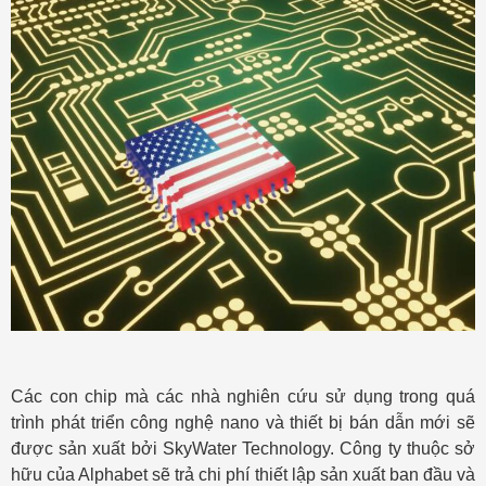
Các con chip mà các nhà nghiên cứu sử dụng trong quá
trình phát triển công nghệ nano và thiết bị bán dẫn mới sẽ
được sản xuất bởi SkyWater Technology. Công ty thuộc sở
hữu của Alphabet sẽ trả chi phí thiết lập sản xuất ban đầu và