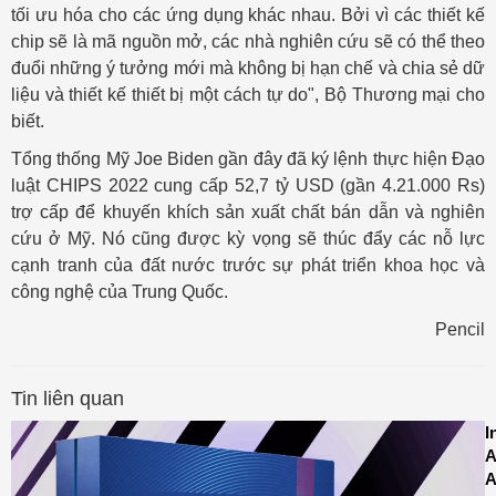
tối ưu hóa cho các ứng dụng khác nhau. Bởi vì các thiết kế
chip sẽ là mã nguồn mở, các nhà nghiên cứu sẽ có thể theo
đuổi những ý tưởng mới mà không bị hạn chế và chia sẻ dữ
liệu và thiết kế thiết bị một cách tự do", Bộ Thương mại cho
biết.
Tổng thống Mỹ Joe Biden gần đây đã ký lệnh thực hiện Đạo
luật CHIPS 2022 cung cấp 52,7 tỷ USD (gần 4.21.000 Rs)
trợ cấp để khuyến khích sản xuất chất bán dẫn và nghiên
cứu ở Mỹ. Nó cũng được kỳ vọng sẽ thúc đẩy các nỗ lực
cạnh tranh của đất nước trước sự phát triển khoa học và
công nghệ của Trung Quốc.
Pencil
Tin liên quan
I
A
A