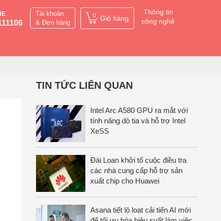
Thông tin
Tài khoản
NE
0
Giỏ hàng
công nghệ
111106
& Đơn hàng
TIN TỨC LIÊN QUAN
Intel Arc A580 GPU ra mắt với
tính năng dò tia và hỗ trợ Intel
XeSS
Đài Loan khởi tố cuộc điều tra
các nhà cung cấp hỗ trợ sản
xuất chip cho Huawei
Asana tiết lộ loạt cải tiến AI mới
để tối ưu hóa hiệu suất làm việc