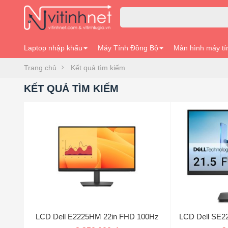
Laptop nhập khẩu
Máy Tính Đồng Bộ
Màn hình máy tí
Trang chủ
Kết quả tìm kiếm
KẾT QUẢ TÌM KIẾM
LCD Dell E2225HM 22in FHD 100Hz
LCD Dell SE2