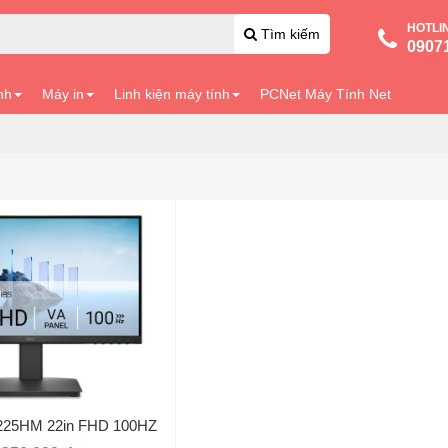
HOTLI
Tìm kiếm
0907
nh
Máy in
Linh kiện máy tính
PCNet Máy Tính Net
225HM 22in FHD 100HZ