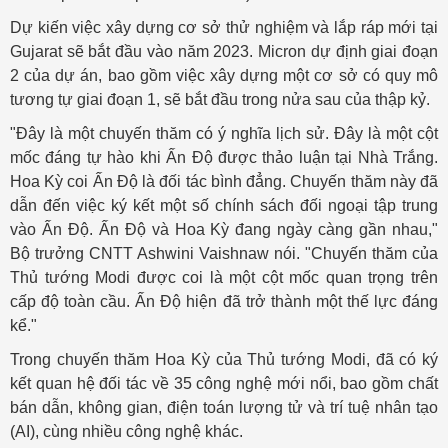
Dự kiến việc xây dựng cơ sở thử nghiệm và lắp ráp mới tại
Gujarat sẽ bắt đầu vào năm 2023. Micron dự định giai đoạn
2 của dự án, bao gồm việc xây dựng một cơ sở có quy mô
tương tự giai đoạn 1, sẽ bắt đầu trong nửa sau của thập kỷ.
"Đây là một chuyến thăm có ý nghĩa lịch sử. Đây là một cột
mốc đáng tự hào khi Ấn Độ được thảo luận tại Nhà Trắng.
Hoa Kỳ coi Ấn Độ là đối tác bình đẳng. Chuyến thăm này đã
dẫn đến việc ký kết một số chính sách đối ngoại tập trung
vào Ấn Độ. Ấn Độ và Hoa Kỳ đang ngày càng gần nhau,"
Bộ trưởng CNTT Ashwini Vaishnaw nói. "Chuyến thăm của
Thủ tướng Modi được coi là một cột mốc quan trọng trên
cấp độ toàn cầu. Ấn Độ hiện đã trở thành một thế lực đáng
kể."
Trong chuyến thăm Hoa Kỳ của Thủ tướng Modi, đã có ký
kết quan hệ đối tác về 35 công nghệ mới nổi, bao gồm chất
bán dẫn, không gian, điện toán lượng tử và trí tuệ nhân tạo
(AI), cùng nhiều công nghệ khác.