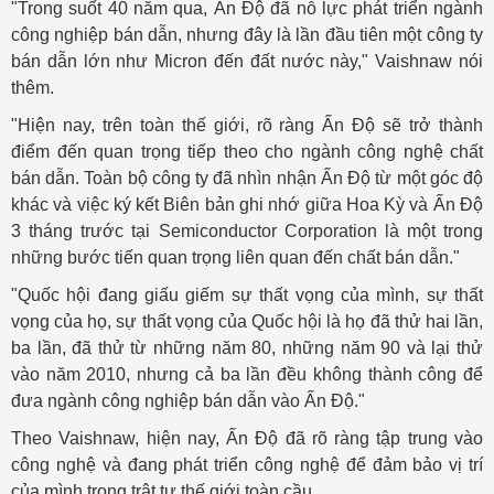
"Trong suốt 40 năm qua, Ấn Độ đã nỗ lực phát triển ngành
công nghiệp bán dẫn, nhưng đây là lần đầu tiên một công ty
bán dẫn lớn như Micron đến đất nước này," Vaishnaw nói
thêm.
"Hiện nay, trên toàn thế giới, rõ ràng Ấn Độ sẽ trở thành
điểm đến quan trọng tiếp theo cho ngành công nghệ chất
bán dẫn. Toàn bộ công ty đã nhìn nhận Ấn Độ từ một góc độ
khác và việc ký kết Biên bản ghi nhớ giữa Hoa Kỳ và Ấn Độ
3 tháng trước tại Semiconductor Corporation là một trong
những bước tiến quan trọng liên quan đến chất bán dẫn."
"Quốc hội đang giấu giếm sự thất vọng của mình, sự thất
vọng của họ, sự thất vọng của Quốc hội là họ đã thử hai lần,
ba lần, đã thử từ những năm 80, những năm 90 và lại thử
vào năm 2010, nhưng cả ba lần đều không thành công để
đưa ngành công nghiệp bán dẫn vào Ấn Độ."
Theo Vaishnaw, hiện nay, Ấn Độ đã rõ ràng tập trung vào
công nghệ và đang phát triển công nghệ để đảm bảo vị trí
của mình trong trật tự thế giới toàn cầu.