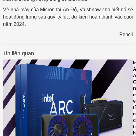
Về nhà máy của Micron tại Ấn Độ, Vaishnaw cho biết nó sẽ
hoạt động trong sáu quý kỷ lục, dự kiến hoàn thành vào cuối
năm 2024.
Pencil
Tin liên quan
I
A
A
r
m
v
t
n
d
t
h