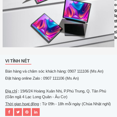
c
g
l
t
m
t
b
VI TÍNH NÉT
Bán hàng và chăm sóc khách hàng: 0907 111106 (Ms An)
Đặt hàng online Zalo : 0907 111106 (Ms An)
Địa chỉ
: 19/6/24 Hoàng Xuân Nhị, P.Phú Trung, Q. Tân Phú
(Gần ngã 4 Lạc Long Quân - Âu Cơ)
Thời gian hoạt động
: Từ 09h - 18h mỗi ngày (Chúa Nhật nghỉ)