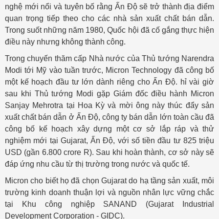
nghệ mới nổi và tuyên bố rằng Ấn Độ sẽ trở thành địa điểm
quan trọng tiếp theo cho các nhà sản xuất chất bán dẫn.
Trong suốt những năm 1980, Quốc hội đã cố gắng thực hiện
điều này nhưng không thành công.
Trong chuyến thăm cấp Nhà nước của Thủ tướng Narendra
Modi tới Mỹ vào tuần trước, Micron Technology đã công bố
một kế hoạch đầu tư lớn dành riêng cho Ấn Độ. hỉ vài giờ
sau khi Thủ tướng Modi gặp Giám đốc điều hành Micron
Sanjay Mehrotra tại Hoa Kỳ và mời ông này thúc đẩy sản
xuất chất bán dẫn ở Ấn Độ, công ty bán dẫn lớn toàn cầu đã
công bố kế hoạch xây dựng một cơ sở lắp ráp và thử
nghiệm mới tại Gujarat, Ấn Độ, với số tiền đầu tư 825 triệu
USD (gần 6.800 crore R). Sau khi hoàn thành, cơ sở này sẽ
đáp ứng nhu cầu từ thị trường trong nước và quốc tế.
Micron cho biết họ đã chọn Gujarat do hạ tầng sản xuất, môi
trường kinh doanh thuận lợi và nguồn nhân lực vững chắc
tại Khu công nghiệp SANAND (Gujarat Industrial
Development Corporation - GIDC).