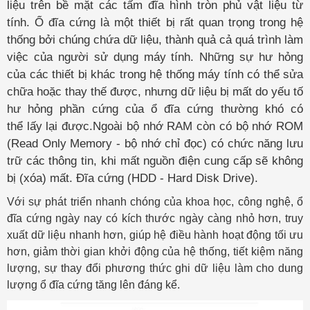
liệu trên bề mặt các tấm đĩa hình tròn phủ vật liệu từ
tính. Ổ đĩa cứng là một thiết bị rất quan trọng trong hệ
thống bởi chúng chứa dữ liệu, thành quả cả quá trình làm
việc của người sử dụng máy tính. Những sự hư hỏng
của các thiết bị khác trong hệ thống máy tính có thể sửa
chữa hoặc thay thế được, nhưng dữ liệu bị mất do yếu tố
hư hỏng phần cứng của ổ đĩa cứng thường khó có
thể lấy lại được.Ngoài bộ nhớ RAM còn có bộ nhớ ROM
(Read Only Memory - bộ nhớ chỉ đọc) có chức năng lưu
trữ các thông tin, khi mất nguồn điện cung cấp sẽ không
bị (xóa) mất. Đĩa cứng (HDD - Hard Disk Drive).
Với sự phát triển nhanh chóng của khoa học, công nghệ, ổ
đĩa cứng ngày nay có kích thước ngày càng nhỏ hơn, truy
xuất dữ liệu nhanh hơn, giúp hệ điều hành hoạt động tối ưu
hơn, giảm thời gian khởi động của hệ thống, tiết kiệm năng
lượng, sự thay đổi phương thức ghi dữ liệu làm cho dung
lượng ổ đĩa cứng tăng lên đáng kể.