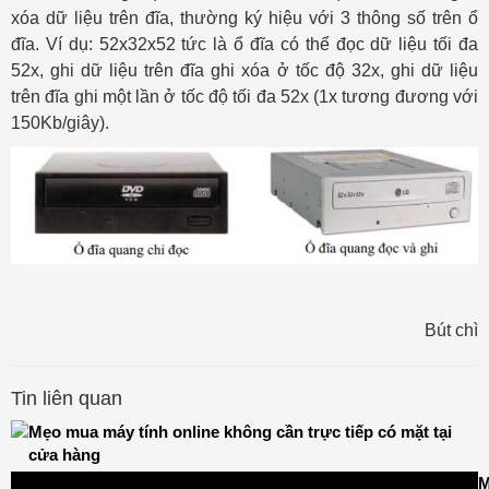
xóa dữ liệu trên đĩa, thường ký hiệu với 3 thông số trên ổ
đĩa. Ví dụ: 52x32x52 tức là ổ đĩa có thể đọc dữ liệu tối đa
52x, ghi dữ liệu trên đĩa ghi xóa ở tốc độ 32x, ghi dữ liệu
trên đĩa ghi một lần ở tốc độ tối đa 52x (1x tương đương với
150Kb/giây).
Bút chì
Tin liên quan
Mẹo mua máy tính online không cần trực tiếp có mặt tại
cửa hàng
M