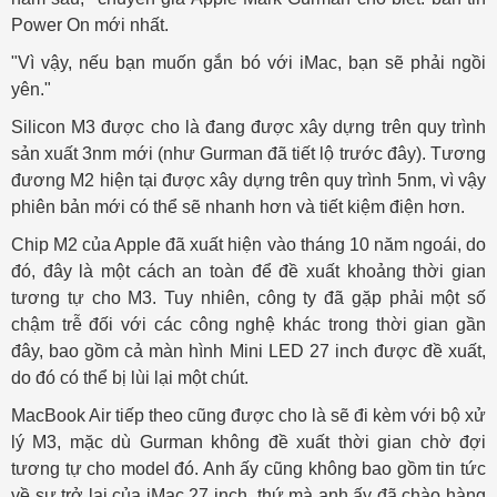
Power On mới nhất.
"Vì vậy, nếu bạn muốn gắn bó với iMac, bạn sẽ phải ngồi
yên."
Silicon M3 được cho là đang được xây dựng trên quy trình
sản xuất 3nm mới (như Gurman đã tiết lộ trước đây). Tương
đương M2 hiện tại được xây dựng trên quy trình 5nm, vì vậy
phiên bản mới có thể sẽ nhanh hơn và tiết kiệm điện hơn.
Chip M2 của Apple đã xuất hiện vào tháng 10 năm ngoái, do
đó, đây là một cách an toàn để đề xuất khoảng thời gian
tương tự cho M3. Tuy nhiên, công ty đã gặp phải một số
chậm trễ đối với các công nghệ khác trong thời gian gần
đây, bao gồm cả màn hình Mini LED 27 inch được đề xuất,
do đó có thể bị lùi lại một chút.
MacBook Air tiếp theo cũng được cho là sẽ đi kèm với bộ xử
lý M3, mặc dù Gurman không đề xuất thời gian chờ đợi
tương tự cho model đó. Anh ấy cũng không bao gồm tin tức
về sự trở lại của iMac 27 inch, thứ mà anh ấy đã chào hàng