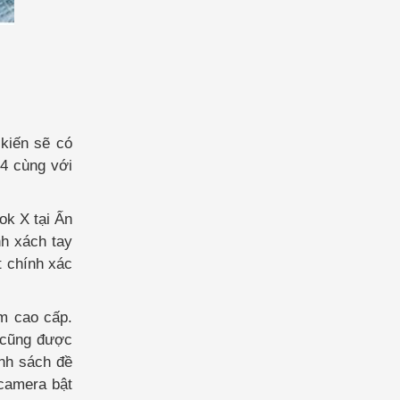
iến ​​sẽ có
4 cùng với
ok X tại Ấn
nh xách tay
t chính xác
m cao cấp.
 cũng được
nh sách đề
 camera bật