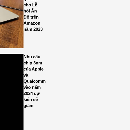
cho Lễ
hội Ấn
Độ trên
Amazon
năm 2023
Nhu cầu
chip 3nm
của Apple
và
Qualcomm
vào năm
2024 dự
kiến sẽ
giảm