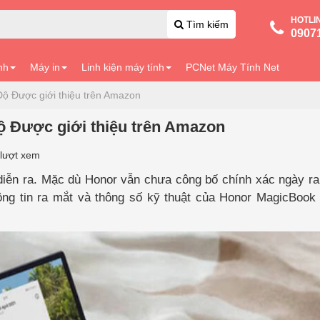
HOTLI
Tìm kiếm
0907
nh
Máy in
Linh kiện máy tính
PCNet Máy Tính Net
Độ Được giới thiệu trên Amazon
ộ Được giới thiệu trên Amazon
lượt xem
iễn ra. Mặc dù Honor vẫn chưa công bố chính xác ngày ra
ng tin ra mắt và thông số kỹ thuật của Honor MagicBook 