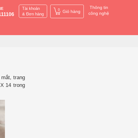
Thông tin
Tài khoản
NE
0
Giỏ hàng
công nghệ
111106
& Đơn hàng
 mắt, trang
X 14 trong