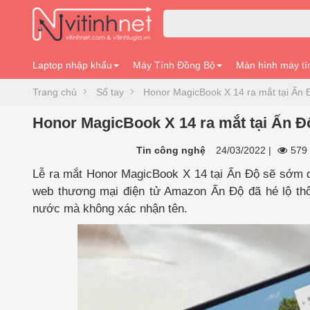
Laptop nhập khẩu
Máy Tính Đồng Bộ
Màn hình máy tí
Trang chủ
Sổ tay
Honor MagicBook X 14 ra mắt tại Ấn 
Honor MagicBook X 14 ra mắt tại Ấn Đ
Tin công nghệ
24/03/2022
|
579 
Lễ ra mắt Honor MagicBook X 14 tại Ấn Độ sẽ sớm d
web thương mại điện tử Amazon Ấn Độ đã hé lộ thô
nước mà không xác nhận tên.