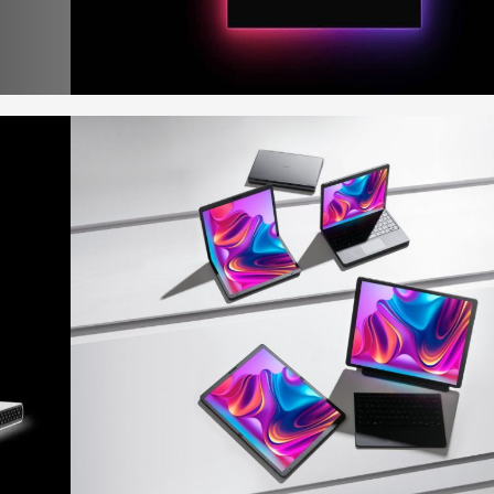
Microsoft
tăng
cường
hiệu
năng đồ
họa cho
máy tính
xách tay
chơi
game
CASO