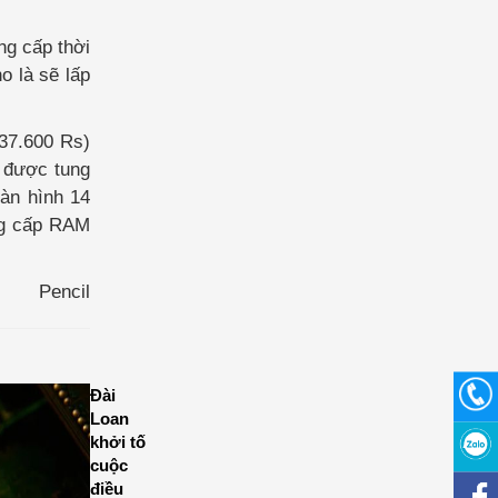
ng cấp thời
o là sẽ lấp
37.600 Rs)
B được tung
àn hình 14
ung cấp RAM
Pencil
Đài
Loan
khởi tố
cuộc
điều