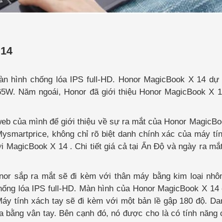
 14
n hình chống lóa IPS full-HD. Honor MagicBook X 14 dự k
65W. Năm ngoái, Honor đã giới thiệu Honor MagicBook X 1
web của mình để giới thiệu về sự ra mắt của Honor MagicBo
Mysmartprice, không chỉ rõ biệt danh chính xác của máy tí
 MagicBook X 14 . Chi tiết giá cả tại Ấn Độ và ngày ra mắ
or sắp ra mắt sẽ đi kèm với thân máy bằng kim loại nhô
hống lóa IPS full-HD. Màn hình của Honor MagicBook X 14
y tính xách tay sẽ đi kèm với một bản lề gập 180 độ. Da
 bằng vân tay. Bên cạnh đó, nó được cho là có tính năng