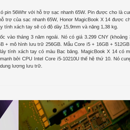
có pin 56Whr với hỗ trợ sạc nhanh 65W. Pin được cho là cu
 hỗ trợ của sạc nhanh 65W, Honor MagicBook X 14 được ch
y tính xách tay sẽ có độ dày 15,9mm và nặng 1,38 kg.
uốc vào tháng 3 năm ngoái. Nó có giá 3.299 CNY (khoảng 
 8GB + mô hình lưu trữ 256GB. Mẫu Core i5 + 16GB + 512G
Máy tính xách tay có màu Bạc băng. MagicBook X 14 có m
c mạnh bởi CPU Intel Core i5-10210U thế hệ thứ 10. Nó c
dung lượng lưu trữ.
Intel
Arc
A580
GPU
ra