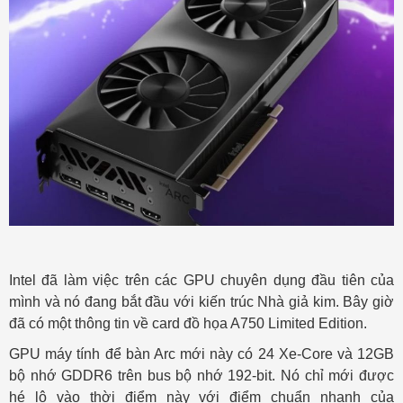
Intel đã làm việc trên các GPU chuyên dụng đầu tiên của
mình và nó đang bắt đầu với kiến ​​trúc Nhà giả kim. Bây giờ
đã có một thông tin về card đồ họa A750 Limited Edition.
GPU máy tính để bàn Arc mới này có 24 Xe-Core và 12GB
bộ nhớ GDDR6 trên bus bộ nhớ 192-bit. Nó chỉ mới được
hé lộ vào thời điểm này với điểm chuẩn nhanh của