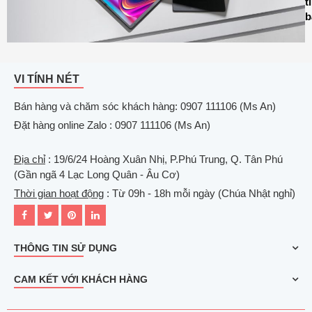
t
b
VI TÍNH NÉT
Bán hàng và chăm sóc khách hàng: 0907 111106 (Ms An)
Đặt hàng online Zalo : 0907 111106 (Ms An)
Địa chỉ
: 19/6/24 Hoàng Xuân Nhị, P.Phú Trung, Q. Tân Phú
(Gần ngã 4 Lạc Long Quân - Âu Cơ)
Thời gian hoạt động
: Từ 09h - 18h mỗi ngày (Chúa Nhật nghỉ)
THÔNG TIN SỬ DỤNG
CAM KẾT VỚI KHÁCH HÀNG