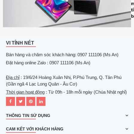
m
t
b
VI TÍNH NÉT
Bán hàng và chăm sóc khách hàng: 0907 111106 (Ms An)
Đặt hàng online Zalo : 0907 111106 (Ms An)
Địa chỉ
: 19/6/24 Hoàng Xuân Nhị, P.Phú Trung, Q. Tân Phú
(Gần ngã 4 Lạc Long Quân - Âu Cơ)
Thời gian hoạt động
: Từ 09h - 18h mỗi ngày (Chúa Nhật nghỉ)
THÔNG TIN SỬ DỤNG
CAM KẾT VỚI KHÁCH HÀNG