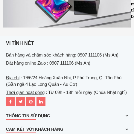
m
t
b
VI TÍNH NÉT
Bán hàng và chăm sóc khách hàng: 0907 111106 (Ms An)
Đặt hàng online Zalo : 0907 111106 (Ms An)
Địa chỉ
: 19/6/24 Hoàng Xuân Nhị, P.Phú Trung, Q. Tân Phú
(Gần ngã 4 Lạc Long Quân - Âu Cơ)
Thời gian hoạt động
: Từ 09h - 18h mỗi ngày (Chúa Nhật nghỉ)
THÔNG TIN SỬ DỤNG
CAM KẾT VỚI KHÁCH HÀNG