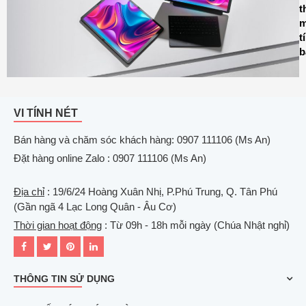
t
m
t
b
VI TÍNH NÉT
Bán hàng và chăm sóc khách hàng: 0907 111106 (Ms An)
Đặt hàng online Zalo : 0907 111106 (Ms An)
Địa chỉ
: 19/6/24 Hoàng Xuân Nhị, P.Phú Trung, Q. Tân Phú
(Gần ngã 4 Lạc Long Quân - Âu Cơ)
Thời gian hoạt động
: Từ 09h - 18h mỗi ngày (Chúa Nhật nghỉ)
THÔNG TIN SỬ DỤNG