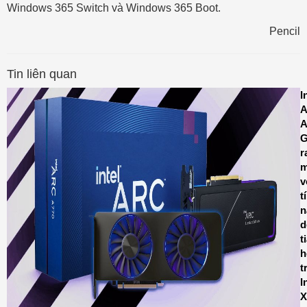
Windows 365 Switch và Windows 365 Boot.
Pencil
Tin liên quan
I
A
A
r
m
v
t
n
d
t
h
t
I
X